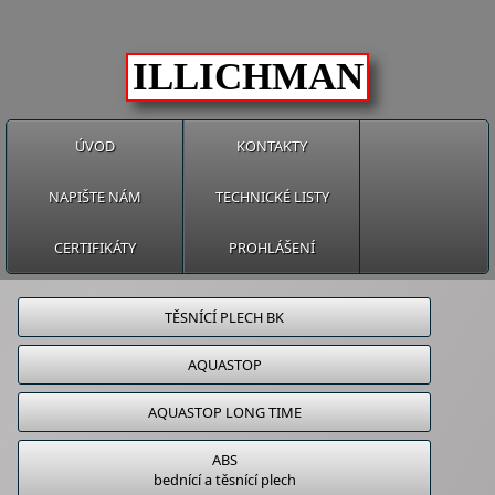
ILLICHMAN
ÚVOD
KONTAKTY
NAPIŠTE NÁM
TECHNICKÉ LISTY
CERTIFIKÁTY
PROHLÁŠENÍ
TĚSNÍCÍ PLECH BK
AQUASTOP
AQUASTOP LONG TIME
ABS
bednící a těsnící plech