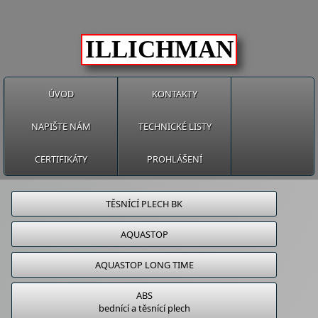
ILLICHMAN
ÚVOD
KONTAKTY
NAPIŠTE NÁM
TECHNICKÉ LISTY
CERTIFIKÁTY
PROHLÁŠENÍ
TĚSNÍCÍ PLECH BK
AQUASTOP
AQUASTOP LONG TIME
ABS
bednící a těsnící plech