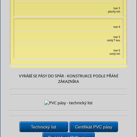
tvar 3
plochý roh
tvar 4
tvar 5
svislý T-kus
tvar 6
svislý roh
VYRÁBÍ SE PÁSY DO SPÁR - KONSTRUKCE PODLE PŘÁNÍ
ZÁKAZNÍKA
Technický list
Certifikát PVC pásy