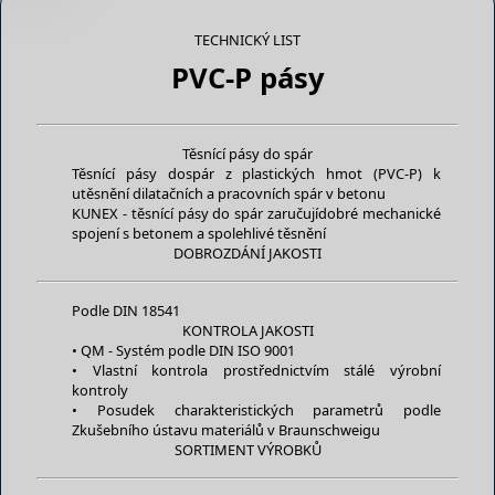
TECHNICKÝ LIST
PVC-P pásy
Těsnící pásy do spár
Těsnící pásy dospár z plastických hmot (PVC-P) k
utěsnění dilatačních a pracovních spár v betonu
KUNEX - těsnící pásy do spár zaručujídobré mechanické
spojení s betonem a spolehlivé těsnění
DOBROZDÁNÍ JAKOSTI
Podle DIN 18541
KONTROLA JAKOSTI
• QM - Systém podle DIN ISO 9001
• Vlastní kontrola prostřednictvím stálé výrobní
kontroly
• Posudek charakteristických parametrů podle
Zkušebního ústavu materiálů v Braunschweigu
SORTIMENT VÝROBKŮ