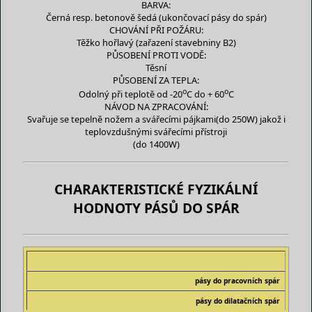
BARVA:
Černá resp. betonově šedá (ukončovací pásy do spár)
CHOVÁNÍ PŘI POŽÁRU:
Těžko hořlavý (zařazení stavebniny B2)
PŮSOBENÍ PROTI VODĚ:
Těsní
PŮSOBENÍ ZA TEPLA:
o
o
Odolný při teplotě od -20
C do + 60
C
NÁVOD NA ZPRACOVÁNÍ:
Svařuje se tepelně nožem a
svářecími pájkami
(do 250W) jakož i
teplovzdušnými svářecími přístroji
(do 1400W)
CHARAKTERISTICKÉ FYZIKÁLNÍ
HODNOTY PÁSŮ DO SPÁR
pásy do pracovních spár
pásy do dilatačních spár