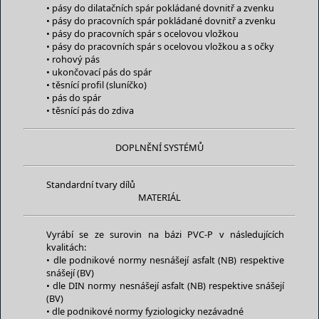
• pásy do dilatačních spár pokládané dovnitř a zvenku
• pásy do pracovních spár pokládané dovnitř a zvenku
• pásy do pracovních spár s ocelovou vložkou
• pásy do pracovních spár s ocelovou vložkou a s očky
• rohový pás
• ukončovací pás do spár
• těsnící profil (sluníčko)
• pás do spár
• těsnící pás do zdiva
DOPLNĚNÍ SYSTÉMŮ
Standardní tvary dílů
MATERIÁL
Vyrábí se ze surovin na bázi PVC-P v následujících
kvalitách:
• dle podnikové normy nesnášejí asfalt (NB) respektive
snášejí (BV)
• dle DIN normy nesnášejí asfalt (NB) respektive snášejí
(BV)
• dle podnikové normy fyziologicky nezávadné