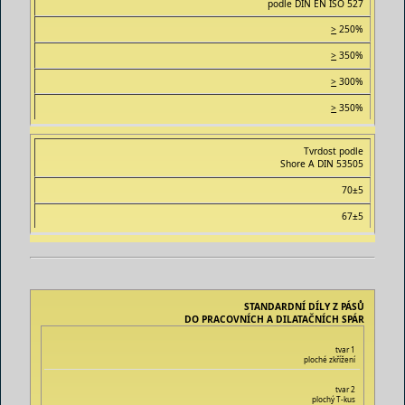
podle DIN EN ISO 527
>
250%
>
350%
>
300%
>
350%
Tvrdost podle
Shore A DIN 53505
70±5
67±5
STANDARDNÍ DÍLY Z PÁSŮ
DO PRACOVNÍCH A DILATAČNÍCH SPÁR
tvar 1
ploché zkřížení
tvar 2
plochý T-kus